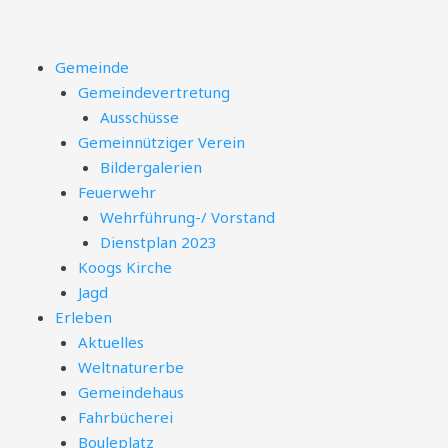
Zum
Inhalt
springen
Menü
Gemeinde
Gemeindevertretung
Ausschüsse
Gemeinnütziger Verein
Bildergalerien
Feuerwehr
Wehrführung-/ Vorstand
Dienstplan 2023
Koogs Kirche
Jagd
Erleben
Aktuelles
Weltnaturerbe
Gemeindehaus
Fahrbücherei
Bouleplatz