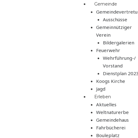
Zum
Menü
Gemeinde
Inhalt
Gemeindevertretu
springen
Ausschüsse
Gemeinnütziger
Verein
Bildergalerien
Feuerwehr
Wehrführung-/
Vorstand
Dienstplan 202
Koogs Kirche
Jagd
Erleben
Aktuelles
Weltnaturerbe
Gemeindehaus
Fahrbücherei
Bouleplatz