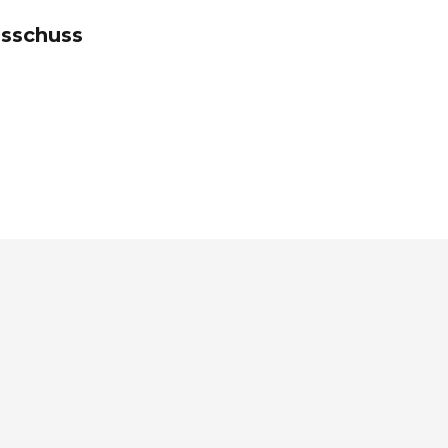
sschuss
Kontakt:
info@kaiser-wilhelm-koog.de