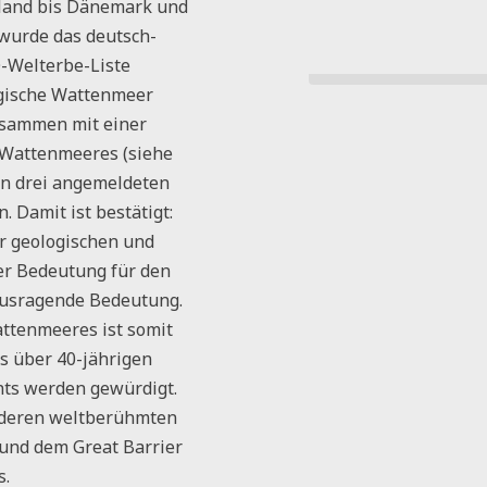
land bis Dänemark und
 wurde das deutsch-
-Welterbe-Liste
gische Wattenmeer
zusammen mit einer
 Wattenmeeres (siehe
en drei angemeldeten
 Damit ist bestätigt:
r geologischen und
ner Bedeutung für den
rausragende Bedeutung.
ttenmeeres ist somit
s über 40-jährigen
ts werden gewürdigt.
nderen weltberühmten
und dem Great Barrier
s.