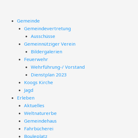
Zum
Inhalt
springen
Menü
Gemeinde
Gemeindevertretung
Ausschüsse
Gemeinnütziger Verein
Bildergalerien
Feuerwehr
Wehrführung-/ Vorstand
Dienstplan 2023
Koogs Kirche
Jagd
Erleben
Aktuelles
Weltnaturerbe
Gemeindehaus
Fahrbücherei
Bouleplatz