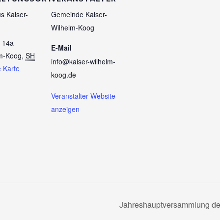
 Kaiser-
Gemeinde Kaiser-
Wilhelm-Koog
 14a
E-Mail
lm-Koog
,
SH
info@kaiser-wilhelm-
 Karte
koog.de
Veranstalter-Website
anzeigen
Jahreshauptversammlung de