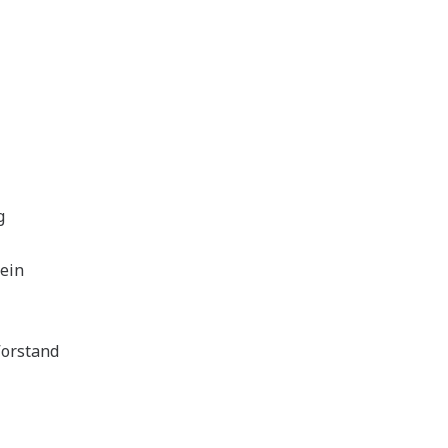
g
ein
orstand