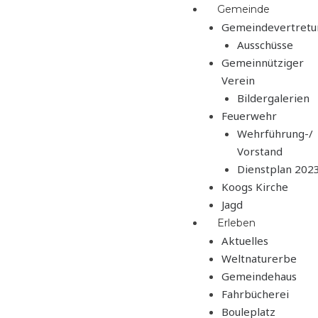
Zum
Menü
Gemeinde
Inhalt
Gemeindevertretu
springen
Ausschüsse
Gemeinnütziger
Verein
Bildergalerien
Feuerwehr
Wehrführung-/
Vorstand
Dienstplan 202
Koogs Kirche
Jagd
Erleben
Aktuelles
Weltnaturerbe
Gemeindehaus
Fahrbücherei
Bouleplatz