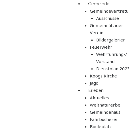
Zum
Menü
Gemeinde
Inhalt
Gemeindevertretu
springen
Ausschüsse
Gemeinnütziger
Verein
Bildergalerien
Feuerwehr
Wehrführung-/
Vorstand
Dienstplan 202
Koogs Kirche
Jagd
Erleben
Aktuelles
Weltnaturerbe
Gemeindehaus
Fahrbücherei
Bouleplatz