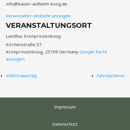
info@kaiser-wilhelm-koog.de
Veranstalter-Website anzeigen
VERANSTALTUNGSORT
Landhus Kronprinzenkoog
Kirchenstraße 37
Kronprinzenkoog
,
25709
Germany
Google Karte
anzeigen
Volkstrauertag
Fahrbücherei
Impressum
Datenschutz