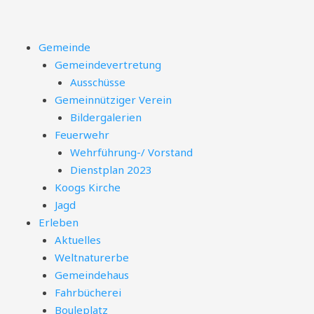
Zum
Inhalt
springen
Menü
Gemeinde
Gemeindevertretung
Ausschüsse
Gemeinnütziger Verein
Bildergalerien
Feuerwehr
Wehrführung-/ Vorstand
Dienstplan 2023
Koogs Kirche
Jagd
Erleben
Aktuelles
Weltnaturerbe
Gemeindehaus
Fahrbücherei
Bouleplatz