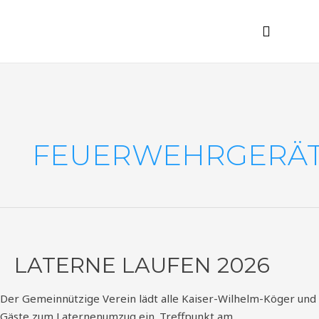
Zum
Inhalt
Menü
Tourismus / Gewerbe
springen
FEUERWEHRGERÄ
LATERNE LAUFEN 2026
Der Gemeinnützige Verein lädt alle Kaiser-Wilhelm-Köger und
Gäste zum Laternenumzug ein. Treffpunkt am