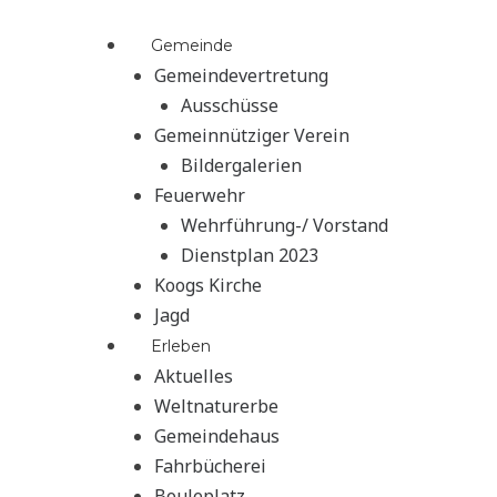
Zum
Inhalt
Gemeinde
springen
Gemeindevertretung
Ausschüsse
Gemeinnütziger Verein
Bildergalerien
Feuerwehr
Wehrführung-/ Vorstand
Dienstplan 2023
Koogs Kirche
Jagd
Erleben
Aktuelles
Weltnaturerbe
Gemeindehaus
Fahrbücherei
Bouleplatz