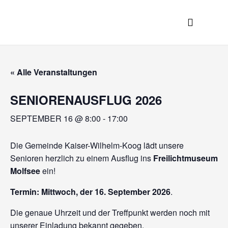
Zum
Inhalt
Menü
Tourismus / Gewerbe
springen
« Alle Veranstaltungen
SENIORENAUSFLUG 2026
SEPTEMBER 16 @ 8:00
-
17:00
Die Gemeinde Kaiser-Wilhelm-Koog lädt unsere
Senioren herzlich zu einem Ausflug ins
Freilichtmuseum
Molfsee
ein!
Termin:
Mittwoch, der 16. September 2026
.
Die genaue Uhrzeit und der Treffpunkt werden noch mit
unserer Einladung bekannt gegeben.