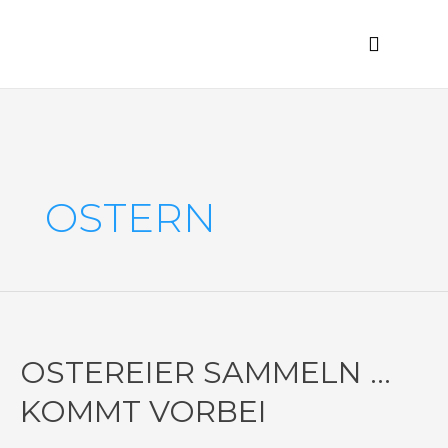
Zum
Inhalt
Menü
Tourismus / Gewerbe
springen
OSTERN
Ostereier
sammeln
…
OSTEREIER SAMMELN …
kommt
vorbei
KOMMT VORBEI