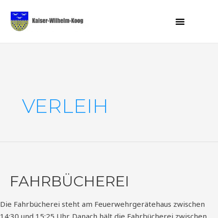
Zum
Inhalt
Menü
Tourismus / Gewerbe
springen
Seitennummerierung
der
Beiträge
VERLEIH
Fahrbücherei
FAHRBÜCHEREI
Die Fahrbücherei steht am Feuerwehrgerätehaus zwischen
14:30 und 15:25 Uhr. Danach hält die Fahrbücherei zwischen